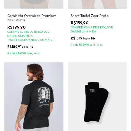
Camiseta Oversized Premium
Short Tactel Zeer Preto
Zeer Preta
R$159,90
R$199,90
COMPRE ACIMA DE R$300,00 E
GANHE UMA MEIA
COMPRE ACIMA DE R$300,00 E
GANHE UMA MEIA
R$151,91
com
Pix
15% OFF COMPRANDO 2 OU MAIS
4
x
de
R$39,98
sem juros
R$189,91
com
Pix
4
x
de
R$49,98
sem juros