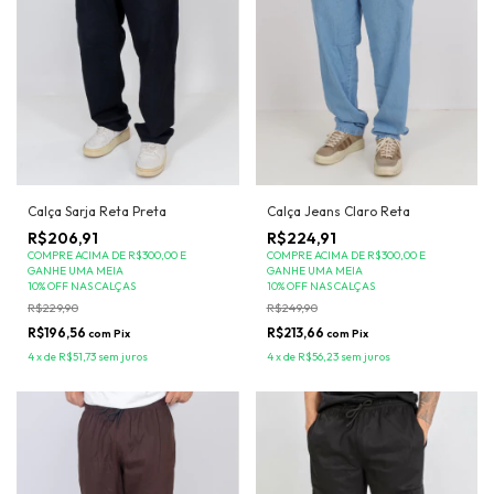
Calça Sarja Reta Preta
Calça Jeans Claro Reta
R$206,91
R$224,91
COMPRE ACIMA DE R$300,00 E
COMPRE ACIMA DE R$300,00 E
GANHE UMA MEIA
GANHE UMA MEIA
10% OFF NAS CALÇAS
10% OFF NAS CALÇAS
R$229,90
R$249,90
R$196,56
R$213,66
com
Pix
com
Pix
4
x
de
R$51,73
sem juros
4
x
de
R$56,23
sem juros