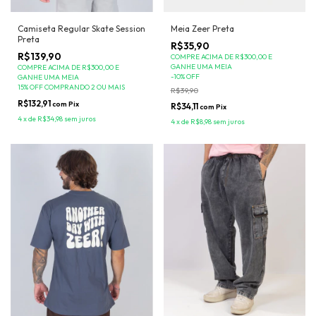
Camiseta Regular Skate Session
Meia Zeer Preta
Preta
R$35,90
R$139,90
COMPRE ACIMA DE R$300,00 E
GANHE UMA MEIA
COMPRE ACIMA DE R$300,00 E
-
10
%
OFF
GANHE UMA MEIA
15% OFF COMPRANDO 2 OU MAIS
R$39,90
R$132,91
com
Pix
R$34,11
com
Pix
4
x
de
R$34,98
sem juros
4
x
de
R$8,98
sem juros