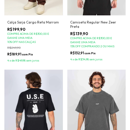
Camiseta Regular New Zeer
Calça Sarja Cargo Reta Marrom
Preta
R$199,90
R$139,90
COMPRE ACIMA DE R$300,00 E
GANHE UMA MEIA
COMPRE ACIMA DE R$300,00 E
10% OFF NAS CALÇAS
GANHE UMA MEIA
15% OFF COMPRANDO 2 OU MAIS
R$249,90
R$132,91
com
Pix
R$189,91
com
Pix
4
x
de
R$34,98
sem juros
4
x
de
R$49,98
sem juros