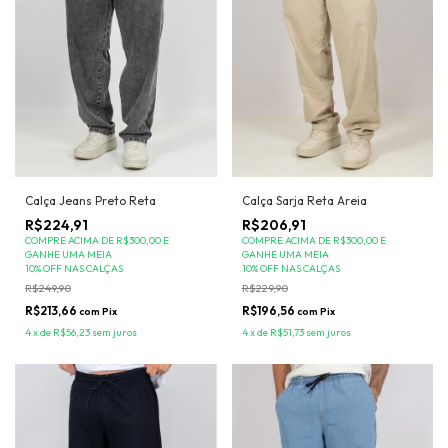
Calça Jeans Preto Reta
Calça Sarja Reta Areia
R$224,91
R$206,91
COMPRE ACIMA DE R$300,00 E
COMPRE ACIMA DE R$300,00 E
GANHE UMA MEIA
GANHE UMA MEIA
10% OFF NAS CALÇAS
10% OFF NAS CALÇAS
R$249,90
R$229,90
R$213,66
R$196,56
com
Pix
com
Pix
4
x
de
R$56,23
sem juros
4
x
de
R$51,73
sem juros