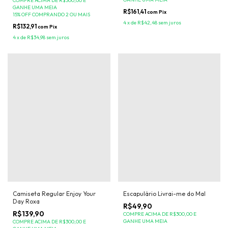
COMPRE ACIMA DE R$300,00 E
GANHE UMA MEIA
R$161,41
com
Pix
15% OFF COMPRANDO 2 OU MAIS
4
x
de
R$42,48
sem juros
R$132,91
com
Pix
4
x
de
R$34,98
sem juros
Camiseta Regular Enjoy Your
Escapulário Livrai-me do Mal
Day Roxa
R$49,90
R$139,90
COMPRE ACIMA DE R$300,00 E
GANHE UMA MEIA
COMPRE ACIMA DE R$300,00 E