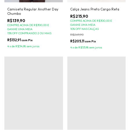
Calça Jeans Preto Cargo Reta
Camiseta Regular Another Day
Chumbo
R$215,90
R$139,90
COMPRE ACIMA DE R$300,00 E
GANHE UMA MEIA
COMPRE ACIMA DE R$300,00 E
10% OFF NAS CALÇAS
GANHE UMA MEIA
15% OFF COMPRANDO 2 OU MAIS
R$269,90
R$132,91
com
Pix
R$205,11
com
Pix
4
x
de
R$34,98
sem juros
4
x
de
R$53,98
sem juros