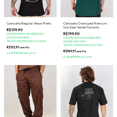
Camiseta Oversized Premium
Camiseta Regular Wave Preta
Use Zeer Verde Floresta
R$139,90
R$199,90
COMPRE ACIMA DE R$300,00 E
GANHE UMA MEIA
COMPRE ACIMA DE R$300,00 E
15% OFF COMPRANDO 2 OU MAIS
GANHE UMA MEIA
15% OFF COMPRANDO 2 OU MAIS
R$132,91
com
Pix
R$189,91
com
Pix
4
x
de
R$34,98
sem juros
4
x
de
R$49,98
sem juros