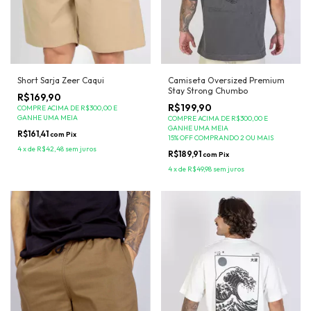
Short Sarja Zeer Caqui
Camiseta Oversized Premium
Stay Strong Chumbo
R$169,90
R$199,90
COMPRE ACIMA DE R$300,00 E
GANHE UMA MEIA
COMPRE ACIMA DE R$300,00 E
GANHE UMA MEIA
R$161,41
com
Pix
15% OFF COMPRANDO 2 OU MAIS
4
x
de
R$42,48
sem juros
R$189,91
com
Pix
4
x
de
R$49,98
sem juros