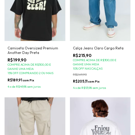
Calça Jeans Claro Cargo Reta
Camiseta Oversized Premium
Another Day Preta
R$215,90
R$199,90
COMPRE ACIMA DE R$300,00 E
GANHE UMA MEIA
COMPRE ACIMA DE R$300,00 E
10% OFF NAS CALÇAS
GANHE UMA MEIA
15% OFF COMPRANDO 2 OU MAIS
R$269,90
R$189,91
com
Pix
R$205,11
com
Pix
4
x
de
R$49,98
sem juros
4
x
de
R$53,98
sem juros