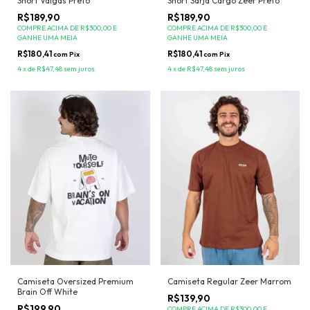
Short Valgas Preto
Short Sarja Cargo Zeer Preto
R$189,90
R$189,90
COMPRE ACIMA DE R$300,00 E
COMPRE ACIMA DE R$300,00 E
GANHE UMA MEIA
GANHE UMA MEIA
R$180,41
R$180,41
com
Pix
com
Pix
4
x
de
R$47,48
sem juros
4
x
de
R$47,48
sem juros
Camiseta Regular Zeer Marrom
Camiseta Oversized Premium
Brain Off White
R$139,90
R$199,90
COMPRE ACIMA DE R$300,00 E