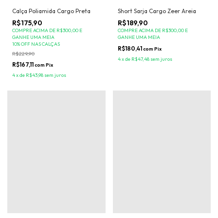
Short Sarja Cargo Zeer Areia
Calça Poliamida Cargo Preta
R$189,90
R$175,90
COMPRE ACIMA DE R$300,00 E
COMPRE ACIMA DE R$300,00 E
GANHE UMA MEIA
GANHE UMA MEIA
10% OFF NAS CALÇAS
R$180,41
com
Pix
R$229,90
4
x
de
R$47,48
sem juros
R$167,11
com
Pix
4
x
de
R$43,98
sem juros