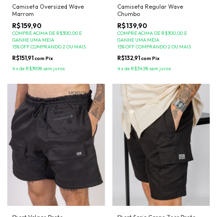
Camiseta Oversized Wave
Camiseta Regular Wave
Marrom
Chumbo
R$159,90
R$139,90
COMPRE ACIMA DE R$300,00 E
COMPRE ACIMA DE R$300,00 E
GANHE UMA MEIA
GANHE UMA MEIA
15% OFF COMPRANDO 2 OU MAIS
15% OFF COMPRANDO 2 OU MAIS
R$151,91
R$132,91
com
Pix
com
Pix
4
x
de
R$39,98
sem juros
4
x
de
R$34,98
sem juros