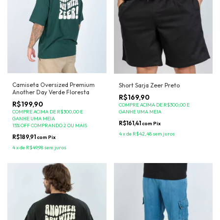
Camiseta Oversized Premium
Short Sarja Zeer Preto
Another Day Verde Floresta
R$169,90
R$199,90
COMPRE ACIMA DE R$300,00 E
GANHE UMA MEIA
COMPRE ACIMA DE R$300,00 E
GANHE UMA MEIA
R$161,41
com
Pix
15% OFF COMPRANDO 2 OU MAIS
4
x
de
R$42,48
sem juros
R$189,91
com
Pix
4
x
de
R$49,98
sem juros