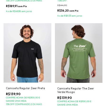
-
15
%
OFF
15% OFF COMPRANDO 2 OU MAIS
R$44,90
R$189,91
com
Pix
R$36,20
com
Pix
4
x
de
R$49,98
sem juros
4
x
de
R$9,53
sem juros
Camiseta Regular Zeer Preta
Camiseta Regular The Zeer
Verde Musgo
R$139,90
R$139,90
COMPRE ACIMA DE R$300,00 E
GANHE UMA MEIA
COMPRE ACIMA DE R$300,00 E
15% OFF COMPRANDO 2 OU MAIS
GANHE UMA MEIA