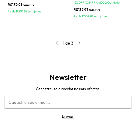
15% OFF COMPRANDO 2 OU MAIS
R$132,91
com
Pix
R$132,91
com
Pix
4
x
de
R$34,98
sem juros
4
x
de
R$34,98
sem juros
1
de
3
Newsletter
Cadastre-se e receba nossas ofertas.