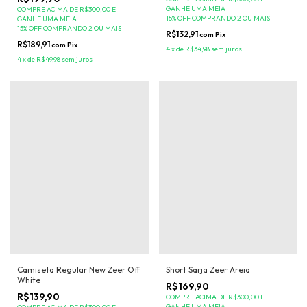
GANHE UMA MEIA
COMPRE ACIMA DE R$300,00 E
15% OFF COMPRANDO 2 OU MAIS
GANHE UMA MEIA
15% OFF COMPRANDO 2 OU MAIS
R$132,91
com
Pix
R$189,91
com
Pix
4
x
de
R$34,98
sem juros
4
x
de
R$49,98
sem juros
Camiseta Regular New Zeer Off
Short Sarja Zeer Areia
White
R$169,90
R$139,90
COMPRE ACIMA DE R$300,00 E
GANHE UMA MEIA