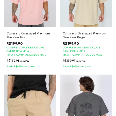
Camiseta Oversized Premium
Camiseta Oversized Premium
New Zeer Bege
The Zeer Rosa
R$199,90
R$199,90
COMPRE ACIMA DE R$300,00 E
COMPRE ACIMA DE R$300,00 E
GANHE UMA MEIA
GANHE UMA MEIA
15% OFF COMPRANDO 2 OU MAIS
15% OFF COMPRANDO 2 OU MAIS
R$189,91
R$189,91
com
Pix
com
Pix
4
x
de
R$49,98
sem juros
4
x
de
R$49,98
sem juros