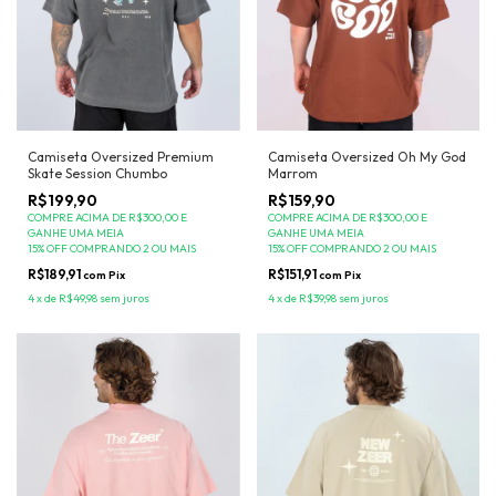
Camiseta Oversized Premium
Camiseta Oversized Oh My God
Skate Session Chumbo
Marrom
R$199,90
R$159,90
COMPRE ACIMA DE R$300,00 E
COMPRE ACIMA DE R$300,00 E
GANHE UMA MEIA
GANHE UMA MEIA
15% OFF COMPRANDO 2 OU MAIS
15% OFF COMPRANDO 2 OU MAIS
R$189,91
R$151,91
com
Pix
com
Pix
4
x
de
R$49,98
sem juros
4
x
de
R$39,98
sem juros