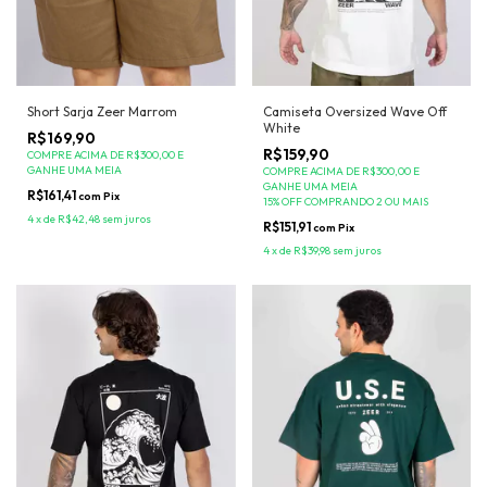
Short Sarja Zeer Marrom
Camiseta Oversized Wave Off
White
R$169,90
R$159,90
COMPRE ACIMA DE R$300,00 E
GANHE UMA MEIA
COMPRE ACIMA DE R$300,00 E
GANHE UMA MEIA
R$161,41
com
Pix
15% OFF COMPRANDO 2 OU MAIS
4
x
de
R$42,48
sem juros
R$151,91
com
Pix
4
x
de
R$39,98
sem juros