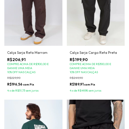
Calça Sarja Cargo Reta Preta
Calça Sarja Reta Marrom
R$199,90
R$206,91
COMPRE ACIMA DE R$300,00 E
COMPRE ACIMA DE R$300,00 E
GANHE UMA MEIA
GANHE UMA MEIA
10% OFF NAS CALÇAS
10% OFF NAS CALÇAS
R$249,90
R$229,90
R$189,91
R$196,56
com
Pix
com
Pix
4
x
de
R$49,98
sem juros
4
x
de
R$51,73
sem juros