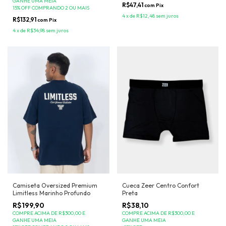
GANHE UMA MEIA
R$47,41
com
Pix
15% OFF COMPRANDO 2 OU MAIS
4
x
de
R$12,48
sem juros
R$132,91
com
Pix
4
x
de
R$34,98
sem juros
Cueca Zeer Centro Confort
Camiseta Oversized Premium
Preta
Limitless Marinho Profundo
R$38,10
R$199,90
COMPRE ACIMA DE R$300,00 E
COMPRE ACIMA DE R$300,00 E
GANHE UMA MEIA
GANHE UMA MEIA