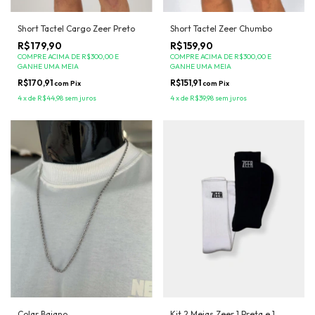
Short Tactel Cargo Zeer Preto
Short Tactel Zeer Chumbo
R$179,90
R$159,90
COMPRE ACIMA DE R$300,00 E
COMPRE ACIMA DE R$300,00 E
GANHE UMA MEIA
GANHE UMA MEIA
R$170,91
R$151,91
com
Pix
com
Pix
4
x
de
R$44,98
sem juros
4
x
de
R$39,98
sem juros
Kit 2 Meias Zeer 1 Preta e 1
Colar Baiano