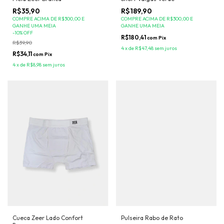
R$35,90
R$189,90
COMPRE ACIMA DE R$300,00 E
COMPRE ACIMA DE R$300,00 E
GANHE UMA MEIA
GANHE UMA MEIA
-
10
%
OFF
R$180,41
com
Pix
R$39,90
4
x
de
R$47,48
sem juros
R$34,11
com
Pix
4
x
de
R$8,98
sem juros
Cueca Zeer Lado Confort
Pulseira Rabo de Rato