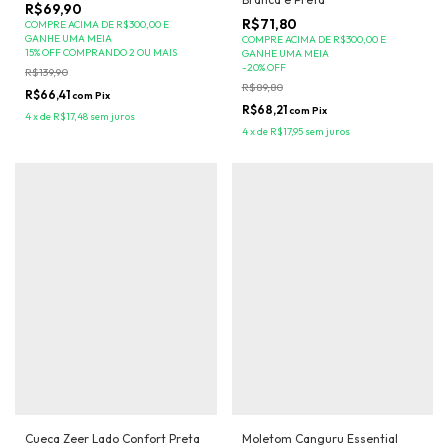
R$69,90
R$71,80
COMPRE ACIMA DE R$300,00 E
GANHE UMA MEIA
COMPRE ACIMA DE R$300,00 E
15% OFF COMPRANDO 2 OU MAIS
GANHE UMA MEIA
-
20
%
OFF
R$139,90
R$89,80
R$66,41
com
Pix
R$68,21
com
Pix
4
x
de
R$17,48
sem juros
4
x
de
R$17,95
sem juros
Cueca Zeer Lado Confort Preta
Moletom Canguru Essential