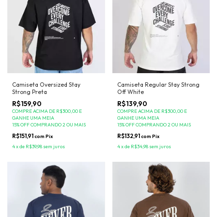
Camiseta Oversized Stay
Camiseta Regular Stay Strong
Strong Preta
Off White
R$159,90
R$139,90
COMPRE ACIMA DE R$300,00 E
COMPRE ACIMA DE R$300,00 E
GANHE UMA MEIA
GANHE UMA MEIA
15% OFF COMPRANDO 2 OU MAIS
15% OFF COMPRANDO 2 OU MAIS
R$151,91
R$132,91
com
Pix
com
Pix
4
x
de
R$39,98
sem juros
4
x
de
R$34,98
sem juros