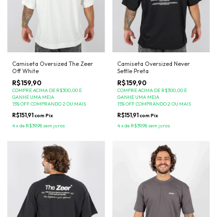
Camiseta Oversized The Zeer
Camiseta Oversized Never
Off White
Settle Preta
R$159,90
R$159,90
COMPRE ACIMA DE R$300,00 E
COMPRE ACIMA DE R$300,00 E
GANHE UMA MEIA
GANHE UMA MEIA
15% OFF COMPRANDO 2 OU MAIS
15% OFF COMPRANDO 2 OU MAIS
R$151,91
R$151,91
com
Pix
com
Pix
4
x
de
R$39,98
sem juros
4
x
de
R$39,98
sem juros