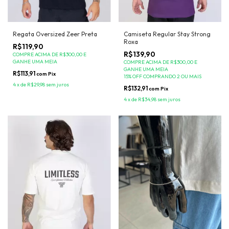
Regata Oversized Zeer Preta
Camiseta Regular Stay Strong
Roxa
R$119,90
R$139,90
COMPRE ACIMA DE R$300,00 E
GANHE UMA MEIA
COMPRE ACIMA DE R$300,00 E
GANHE UMA MEIA
R$113,91
com
Pix
15% OFF COMPRANDO 2 OU MAIS
4
x
de
R$29,98
sem juros
R$132,91
com
Pix
4
x
de
R$34,98
sem juros