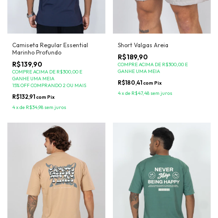
Camiseta Regular Essential
Short Valgas Areia
Marinho Profundo
R$189,90
R$139,90
COMPRE ACIMA DE R$300,00 E
GANHE UMA MEIA
COMPRE ACIMA DE R$300,00 E
GANHE UMA MEIA
R$180,41
com
Pix
15% OFF COMPRANDO 2 OU MAIS
4
x
de
R$47,48
sem juros
R$132,91
com
Pix
4
x
de
R$34,98
sem juros