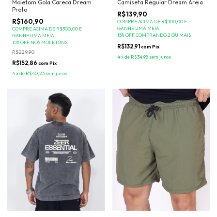
Moletom Gola Careca Dream
Camiseta Regular Dream Areia
Preto
R$139,90
R$160,90
COMPRE ACIMA DE R$300,00 E
GANHE UMA MEIA
COMPRE ACIMA DE R$300,00 E
15% OFF COMPRANDO 2 OU MAIS
GANHE UMA MEIA
15% OFF NOS MOLETONS
R$132,91
com
Pix
R$229,90
4
x
de
R$34,98
sem juros
R$152,86
com
Pix
4
x
de
R$40,23
sem juros