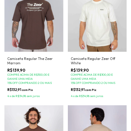
Camiseta Regular Zeer Off
Camiseta Regular The Zeer
White
Marrom
R$139,90
R$139,90
COMPRE ACIMA DE R$300,00 E
COMPRE ACIMA DE R$300,00 E
GANHE UMA MEIA
GANHE UMA MEIA
15% OFF COMPRANDO 2 OU MAIS
15% OFF COMPRANDO 2 OU MAIS
R$132,91
R$132,91
com
Pix
com
Pix
4
x
de
R$34,98
sem juros
4
x
de
R$34,98
sem juros