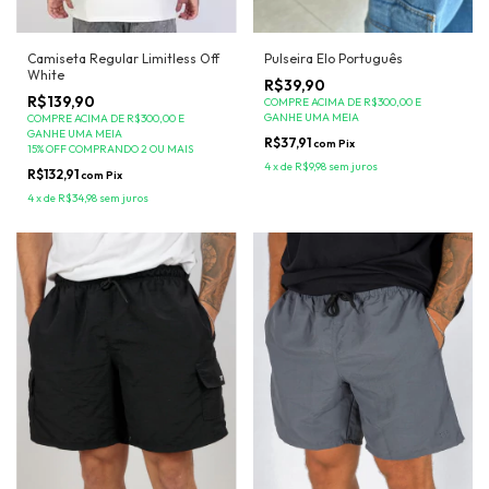
Pulseira Elo Português
Camiseta Regular Limitless Off
White
R$39,90
R$139,90
COMPRE ACIMA DE R$300,00 E
GANHE UMA MEIA
COMPRE ACIMA DE R$300,00 E
GANHE UMA MEIA
R$37,91
com
Pix
15% OFF COMPRANDO 2 OU MAIS
4
x
de
R$9,98
sem juros
R$132,91
com
Pix
4
x
de
R$34,98
sem juros