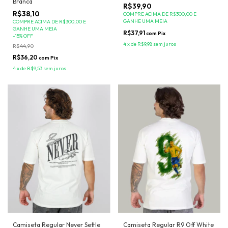
Branca
R$39,90
R$38,10
COMPRE ACIMA DE R$300,00 E
GANHE UMA MEIA
COMPRE ACIMA DE R$300,00 E
GANHE UMA MEIA
R$37,91
com
Pix
-
15
%
OFF
4
x
de
R$9,98
sem juros
R$44,90
R$36,20
com
Pix
4
x
de
R$9,53
sem juros
Camiseta Regular R9 Off White
Camiseta Regular Never Settle