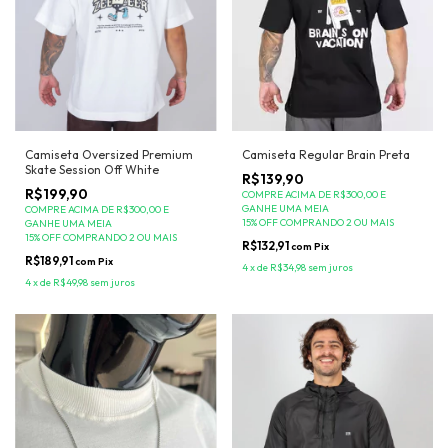
Camiseta Oversized Premium
Camiseta Regular Brain Preta
Skate Session Off White
R$139,90
R$199,90
COMPRE ACIMA DE R$300,00 E
GANHE UMA MEIA
COMPRE ACIMA DE R$300,00 E
15% OFF COMPRANDO 2 OU MAIS
GANHE UMA MEIA
15% OFF COMPRANDO 2 OU MAIS
R$132,91
com
Pix
R$189,91
com
Pix
4
x
de
R$34,98
sem juros
4
x
de
R$49,98
sem juros