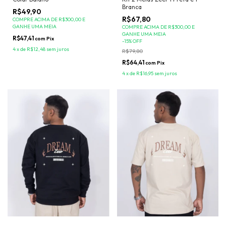
Branca
R$49,90
R$67,80
COMPRE ACIMA DE R$300,00 E
GANHE UMA MEIA
COMPRE ACIMA DE R$300,00 E
GANHE UMA MEIA
R$47,41
com
Pix
-
15
%
OFF
4
x
de
R$12,48
sem juros
R$79,80
R$64,41
com
Pix
4
x
de
R$16,95
sem juros