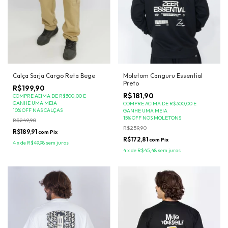
Calça Sarja Cargo Reta Bege
Moletom Canguru Essential
Preto
R$199,90
R$181,90
COMPRE ACIMA DE R$300,00 E
GANHE UMA MEIA
COMPRE ACIMA DE R$300,00 E
10% OFF NAS CALÇAS
GANHE UMA MEIA
15% OFF NOS MOLETONS
R$249,90
R$259,90
R$189,91
com
Pix
R$172,81
com
Pix
4
x
de
R$49,98
sem juros
4
x
de
R$45,48
sem juros