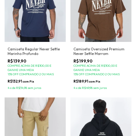
Camiseta Regular Never Settle
Camiseta Oversized Premium
Marinho Profundo
Never Settle Marrom
R$139,90
R$199,90
COMPRE ACIMA DE R$300,00 E
COMPRE ACIMA DE R$300,00 E
GANHE UMA MEIA
GANHE UMA MEIA
15% OFF COMPRANDO 2 OU MAIS
15% OFF COMPRANDO 2 OU MAIS
R$132,91
R$189,91
com
Pix
com
Pix
4
x
de
R$34,98
sem juros
4
x
de
R$49,98
sem juros