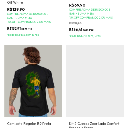
Off White
R$69,90
R$139,90
COMPRE ACIMA DE R$300,00 E
GANHE UMA MEIA
COMPRE ACIMA DE R$300,00 E
15% OFF COMPRANDO 2 OU MAIS
GANHE UMA MEIA
15% OFF COMPRANDO 2 OU MAIS
R$139,90
R$132,91
com
Pix
R$66,41
com
Pix
4
x
de
R$34,98
sem juros
4
x
de
R$17,48
sem juros
Camiseta Regular R9 Preta
Kit 2 Cuecas Zeer Lado Confort
Branca e Preta