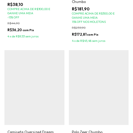
Chumbo
R$38,10
R$181,90
COMPRE ACIMA DE R$300,00 E
GANHE UMA MEIA
COMPRE ACIMA DE R$300,00 E
-
15
%
OFF
GANHE UMA MEIA
15% OFF NOS MOLETONS
R$44,90
R$259,90
R$36,20
com
Pix
R$172,81
com
Pix
4
x
de
R$9,53
sem juros
4
x
de
R$45,48
sem juros
Camiseta Oversized Dream
Polo Zeer Chumbo