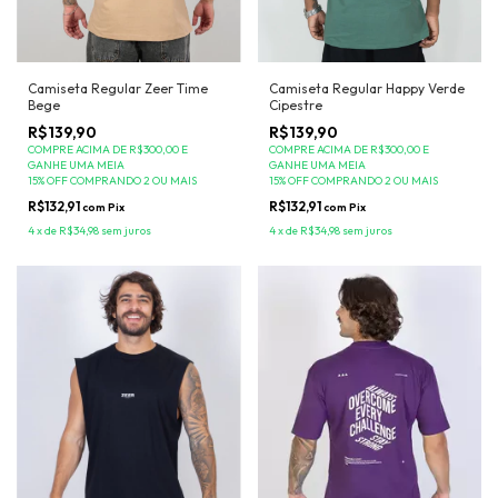
Camiseta Regular Zeer Time
Camiseta Regular Happy Verde
Bege
Cipestre
R$139,90
R$139,90
COMPRE ACIMA DE R$300,00 E
COMPRE ACIMA DE R$300,00 E
GANHE UMA MEIA
GANHE UMA MEIA
15% OFF COMPRANDO 2 OU MAIS
15% OFF COMPRANDO 2 OU MAIS
R$132,91
R$132,91
com
Pix
com
Pix
4
x
de
R$34,98
sem juros
4
x
de
R$34,98
sem juros