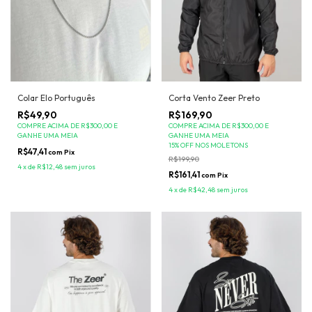
Colar Elo Português
Corta Vento Zeer Preto
R$49,90
R$169,90
COMPRE ACIMA DE R$300,00 E
COMPRE ACIMA DE R$300,00 E
GANHE UMA MEIA
GANHE UMA MEIA
15% OFF NOS MOLETONS
R$47,41
com
Pix
R$199,90
4
x
de
R$12,48
sem juros
R$161,41
com
Pix
4
x
de
R$42,48
sem juros