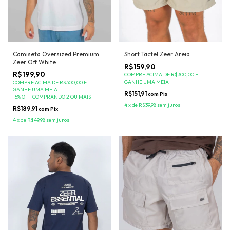
Camiseta Oversized Premium
Short Tactel Zeer Areia
Zeer Off White
R$159,90
R$199,90
COMPRE ACIMA DE R$300,00 E
GANHE UMA MEIA
COMPRE ACIMA DE R$300,00 E
GANHE UMA MEIA
R$151,91
com
Pix
15% OFF COMPRANDO 2 OU MAIS
4
x
de
R$39,98
sem juros
R$189,91
com
Pix
4
x
de
R$49,98
sem juros