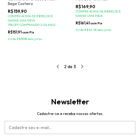
Bege Costeiro
R$169,90
R$159,90
COMPRE ACIMA DE R$300,00 E
GANHE UMA MEIA
COMPRE ACIMA DE R$300,00 E
GANHE UMA MEIA
R$161,41
com
Pix
15% OFF COMPRANDO 2 OU MAIS
4
x
de
R$42,48
sem juros
R$151,91
com
Pix
4
x
de
R$39,98
sem juros
2
de
3
Newsletter
Cadastre-se e receba nossas ofertas.